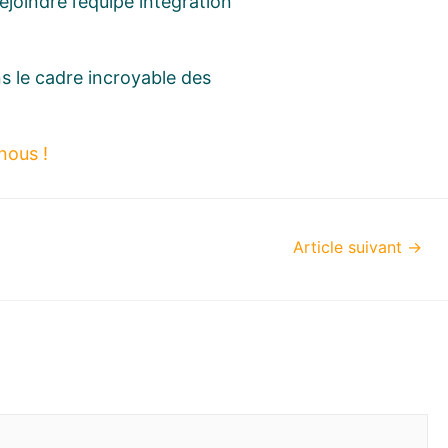
ejoindre l’équipe intégration
ns le cadre incroyable des
nous !
Article suivant
→