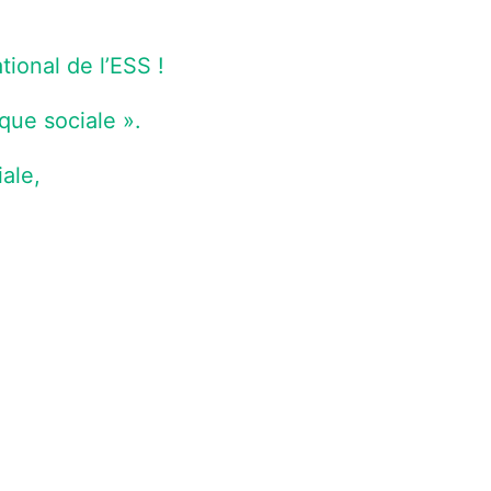
onal de l’ESS !
que sociale ».
iale,