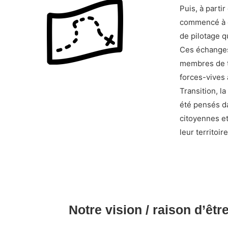
Puis, à parti
commencé à é
de pilotage qu
Ces échanges
membres de t
forces-vives 
Transition, l
été pensés da
citoyennes et
leur territoire
Notre vision / raison d’êtr